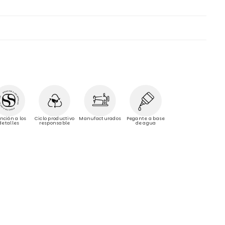
Manufacturados
nción a los
Ciclo productivo
Pegante a base
detalles
responsable
de agua