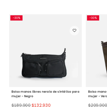
-30%
-30%
Bolso manos libres neraia de sintético para
Bolso manos 
mujer - Negro
mujer - Ver
Precio
Precio
$189.900
$132.930
$209.90