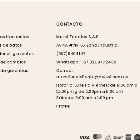
CONTACTO
as frecuentes
Mussi Zapatos S.A.S
as de datos
Av 4A #7N-65 Zona Industrial
ones y eventos
(607)5494147
a de cambios
Whatsapp: +57 321 977 2400
a de garantías
Correo:
atencionalcliente@mussi.com.co
Horario: Lunes a Viernes: de 8:00 am a
12:00pm y de 2:00pm a 5:00 pm
Sábado: 9:00 am a 1:00 pm
Profile