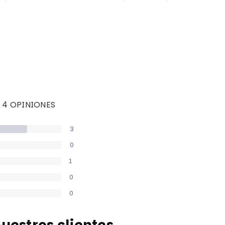
habitual
4 OPINIONES
3
0
1
0
0
uestros clientes