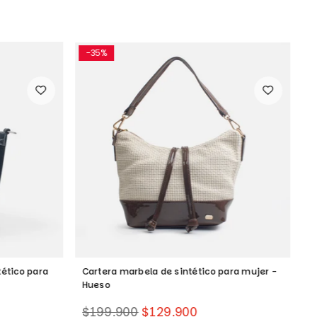
-35%
tético para
Cartera marbela de sintético para mujer -
M
Hueso
Precio
P
$199.900
$129.900
$