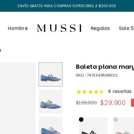
ENVÍO GRATIS PARA COMPRAS SUPERIORES A $200.000
Hombre
Regalos
Sale 
l
Baleta plana mary 
SKU :
7471343568022
4 reseñas
$29.900
$139.900
Precio
habitual