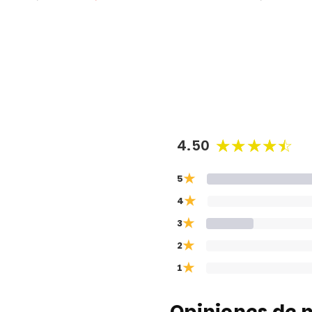
habitual
habitual
4.50
★
5
★
4
★
3
★
2
★
1
Opiniones de n