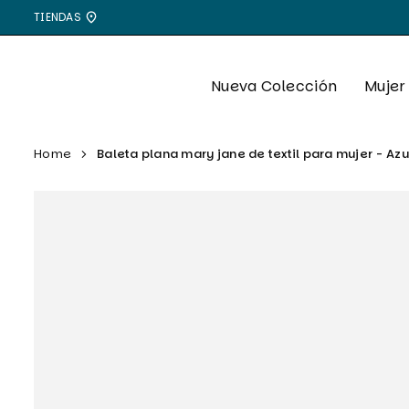
Ir
TIENDAS
directamente
al
contenido
Nueva Colección
Mujer
Home
Baleta plana mary jane de textil para mujer - Azu