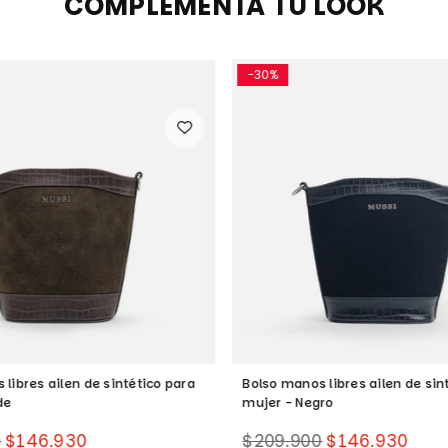
COMPLEMENTA TU LOOK
-30%
libres ailen de sintético para
Bolso manos libres ailen de sin
de
mujer - Negro
Precio
0
$146.930
$209.900
$146.930