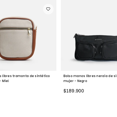
 libres tramonta de sintético
Bolso manos libres neraia de si
- Miel
mujer - Negro
Precio
$189.900
habitual