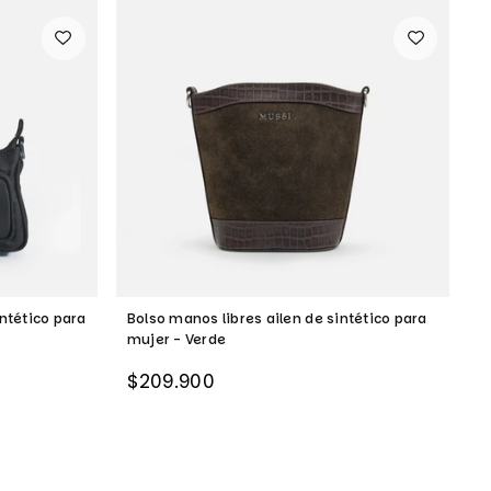
ntético para
Bolso manos libres ailen de sintético para
B
mujer - Verde
m
Precio
P
$209.900
$
habitual
h