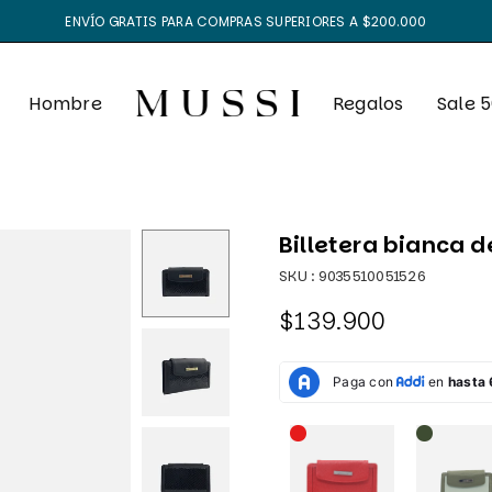
ENVÍO GRATIS PARA COMPRAS SUPERIORES A $200.000
Hombre
Regalos
Sale 
Billetera bianca 
SKU :
9035510051526
$139.900
Precio
habitual