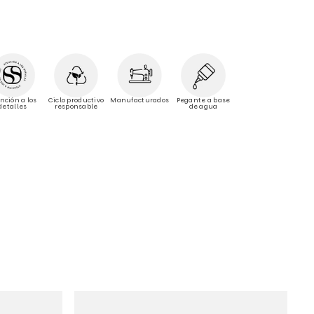
Manufacturados
nción a los
Ciclo productivo
Pegante a base
detalles
responsable
de agua