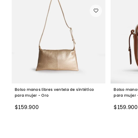
Bolso manos libres ventela de sintético
Bolso manos
para mujer - Oro
para mujer 
Precio
Precio
$159.900
$159.900
habitual
habitual