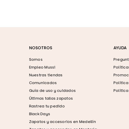
NOSOTROS
AYUDA
Somos
Pregunt
Empleo Mussi
Polític
Nuestras tiendas
Promoci
Comunicados
Polític
Guía de uso y cuidados
Polític
Últimas tallas zapatos
Rastrea tu pedido
Black Days
Zapatos y accesorios en Medellín