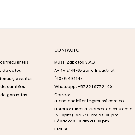
CONTACTO
as frecuentes
Mussi Zapatos S.A.S
as de datos
Av 4A #7N-65 Zona Industrial
ones y eventos
(607)5494147
a de cambios
Whatsapp: +57 321 977 2400
a de garantías
Correo:
atencionalcliente@mussi.com.co
Horario: Lunes a Viernes: de 8:00 am a
12:00pm y de 2:00pm a 5:00 pm
Sábado: 9:00 am a 1:00 pm
Profile