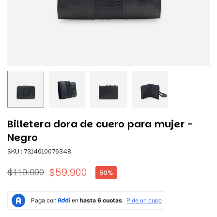
Billetera dora de cuero para mujer -
Negro
SKU :
7314010076348
$59.900
$119.900
50
%
Precio
habitual