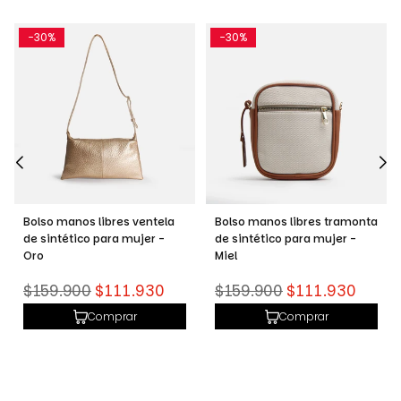
-30%
-30%
Bolso manos libres ventela
Bolso manos libres tramonta
de sintético para mujer -
de sintético para mujer -
Oro
Miel
Precio
Precio
$159.900
$111.930
$159.900
$111.930
habitual
habitual
Comprar
Comprar