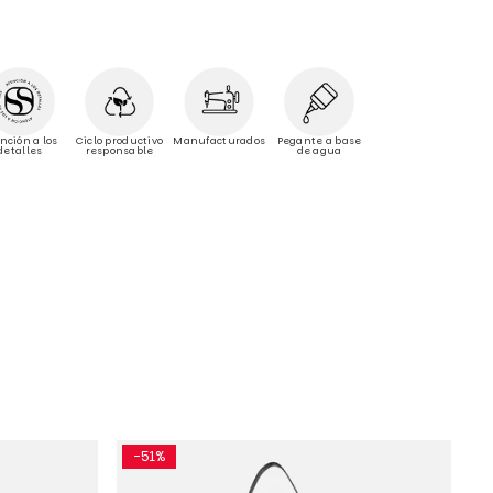
Manufacturados
nción a los
Ciclo productivo
Pegante a base
detalles
responsable
de agua
-51%