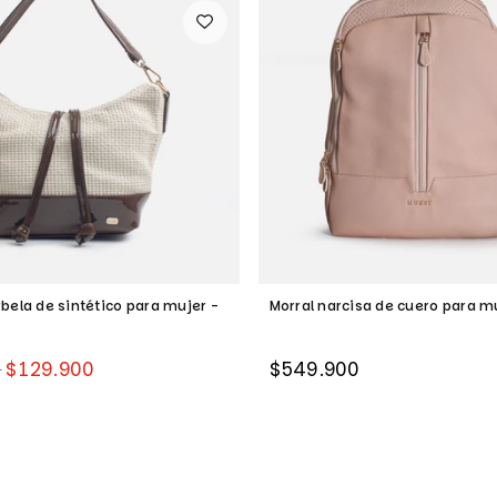
bela de sintético para mujer -
Morral narcisa de cuero para m
Precio
0
$129.900
$549.900
habitual