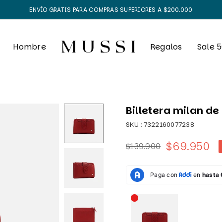
ENVÍO GRATIS PARA COMPRAS SUPERIORES A $200.000
Hombre
Regalos
Sale 
Billetera milan de
SKU :
7322160077238
$69.950
$139.900
Precio
habitual