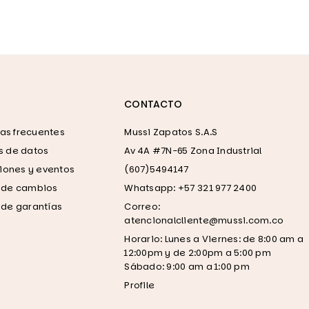
CONTACTO
as frecuentes
Mussi Zapatos S.A.S
as de datos
Av 4A #7N-65 Zona Industrial
ones y eventos
(607)5494147
a de cambios
Whatsapp: +57 321 977 2400
a de garantías
Correo:
atencionalcliente@mussi.com.co
Horario: Lunes a Viernes: de 8:00 am a
12:00pm y de 2:00pm a 5:00 pm
Sábado: 9:00 am a 1:00 pm
Profile