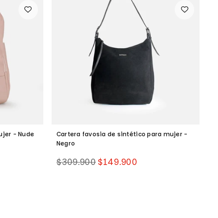
ujer - Nude
Cartera favosia de sintético para mujer -
C
Negro
M
Precio
P
$309.900
$149.900
$
habitual
h