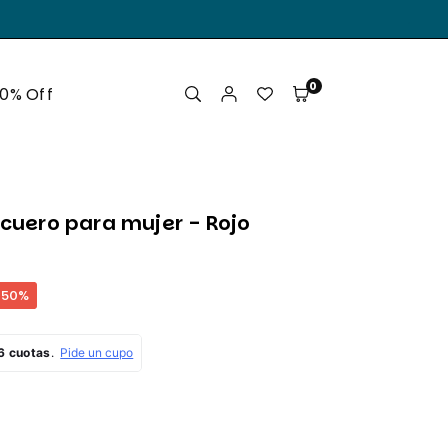
.
0
50% Off
 cuero para mujer - Rojo
50
%