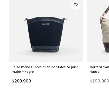
a
Bolso manos libres ailen de sintético para
Cartera mar
mujer - Negro
Hueso
Precio
Precio
$209.900
$199.90
habitual
habitual