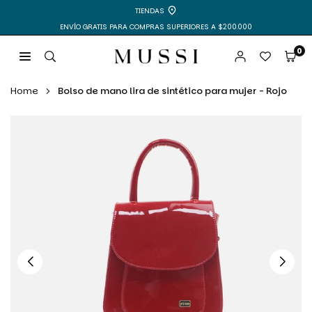
Ir
TIENDAS
directamente
ENVÍO GRATIS PARA COMPRAS SUPERIORES A $200.000
al
contenido
0
MUSSI
|
Home
Bolso de mano lira de sintético para mujer - Rojo
ZAPATOS
Y
BOLSOS
PARA
MUJER
Y
HOMBRE