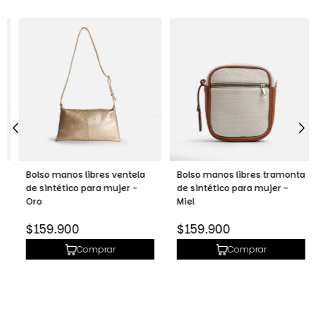
Bolso manos libres ventela
Bolso manos libres tramonta
de sintético para mujer -
de sintético para mujer -
Oro
Miel
Precio
Precio
$159.900
$159.900
habitual
habitual
Comprar
Comprar