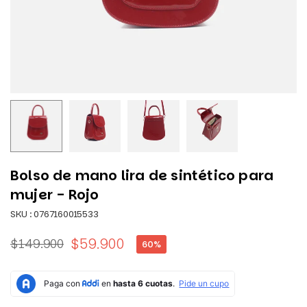
Bolso de mano lira de sintético para
mujer - Rojo
SKU :
0767160015533
$59.900
$149.900
60
%
Precio
habitual