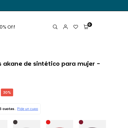
.
0
50% Off
s akane de sintético para mujer -
30
%