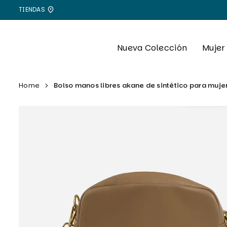
Ir
TIENDAS
directamente
al
contenido
Nueva Colección
Mujer
Home
Bolso manos libres akane de sintético para muje