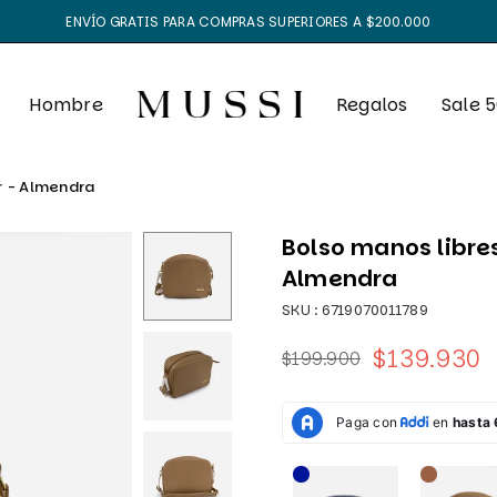
ENVÍO GRATIS PARA COMPRAS SUPERIORES A $200.000
Hombre
Regalos
Sale 
r - Almendra
Bolso manos libre
Almendra
SKU :
6719070011789
$139.930
$199.900
Precio
habitual