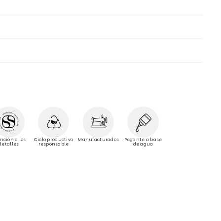
Manufacturados
nción a los
Ciclo productivo
Pegante a base
detalles
responsable
de agua