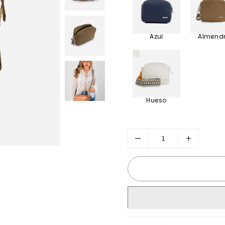
Azul
Almend
Hueso