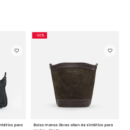
-30%
ntético para
Bolso manos libres ailen de sintético para
B