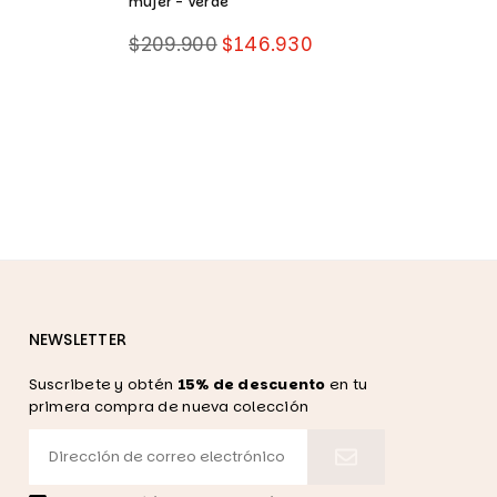
mujer - Verde
m
Precio
P
$209.900
$146.930
$
habitual
h
NEWSLETTER
Suscribete y obtén
15% de descuento
en tu
primera compra de nueva colección