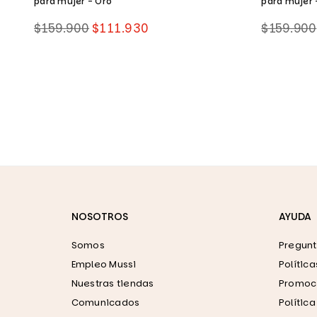
para mujer - Oro
para mujer 
Precio
Precio
$159.900
$111.930
$159.900
habitual
habitual
NOSOTROS
AYUDA
Somos
Pregunt
Empleo Mussi
Polític
Nuestras tiendas
Promoci
Comunicados
Polític