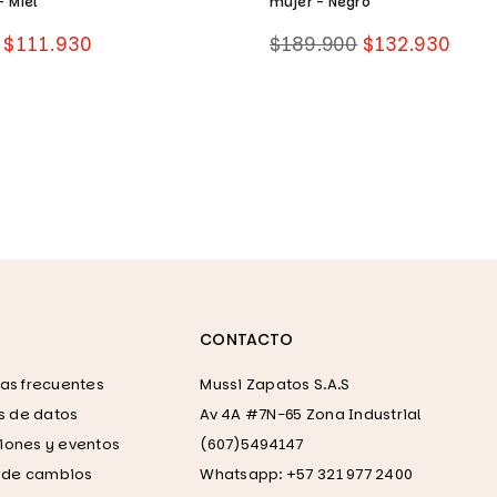
- Miel
mujer - Negro
Precio
$111.930
$189.900
$132.930
habitual
CONTACTO
as frecuentes
Mussi Zapatos S.A.S
as de datos
Av 4A #7N-65 Zona Industrial
ones y eventos
(607)5494147
a de cambios
Whatsapp: +57 321 977 2400