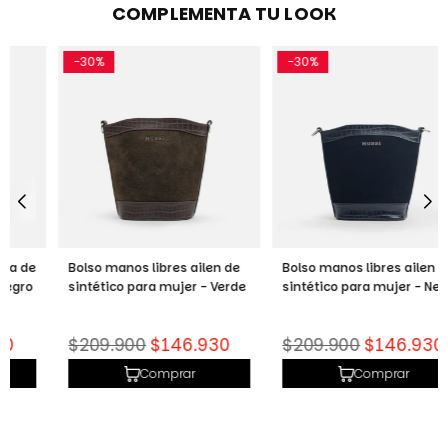
COMPLEMENTA TU LOOK
-30%
-30%
Bolso manos libres ailen de
Bolso manos libres ailen de
sintético para mujer - Verde
sintético para mujer - Negro
Precio
Precio
$209.900
$146.930
$209.900
$146.930
habitual
habitual
Comprar
Comprar