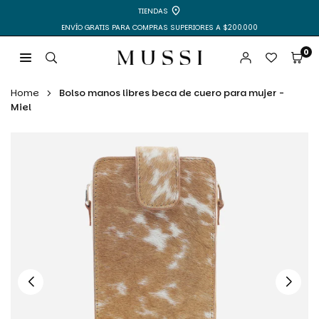
Ir
TIENDAS
directamente
ENVÍO GRATIS PARA COMPRAS SUPERIORES A $200.000
al
contenido
0
MUSSI
|
Home
Bolso manos libres beca de cuero para mujer -
ZAPATOS
Miel
Y
BOLSOS
PARA
MUJER
Y
HOMBRE