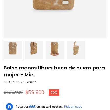
Bolso manos libres beca de cuero para
mujer - Miel
SKU :
7033120072827
$59.900
$199.900
70
%
Precio
habitual