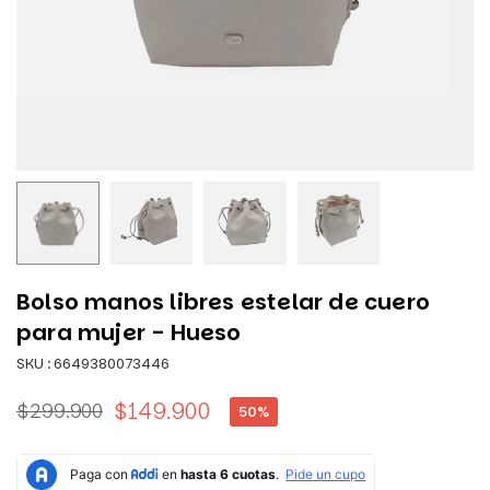
Bolso manos libres estelar de cuero
para mujer - Hueso
SKU :
6649380073446
$149.900
$299.900
50
%
Precio
habitual