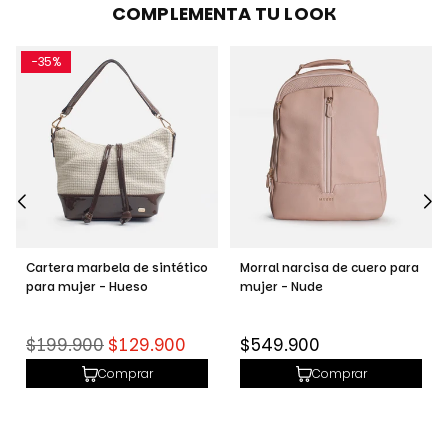
COMPLEMENTA TU LOOK
-35%
Cartera marbela de sintético
Morral narcisa de cuero para
para mujer - Hueso
mujer - Nude
Precio
Precio
$199.900
$129.900
$549.900
habitual
habitual
Comprar
Comprar