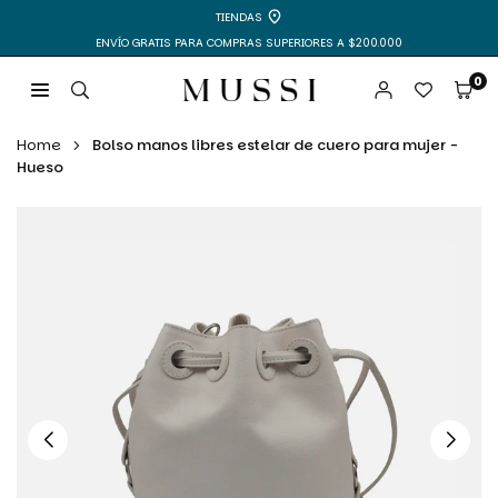
Ir
TIENDAS
directamente
ENVÍO GRATIS PARA COMPRAS SUPERIORES A $200.000
al
contenido
0
MUSSI
|
Home
Bolso manos libres estelar de cuero para mujer -
ZAPATOS
Hueso
Y
BOLSOS
PARA
MUJER
Y
HOMBRE