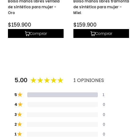
Bolso manos libres ventela
Bolso manos libres tramonta
de sintético para mujer -
de sintético para mujer -
Oro
Miel
Precio
Precio
$159.900
$159.900
habitual
habitual
Comprar
Comprar
5.00
1 OPINIONES
★
5
1
★
4
0
★
3
0
★
2
0
★
1
0