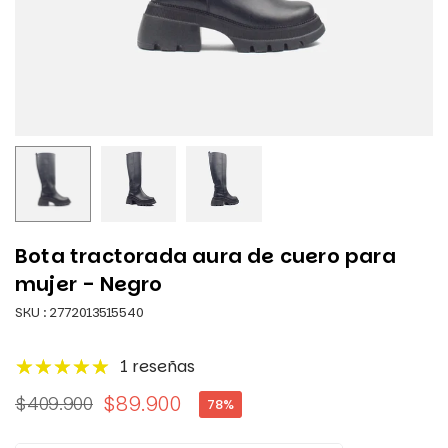
Bota tractorada aura de cuero para
mujer - Negro
SKU :
2772013515540
1 reseñas
$89.900
$409.900
78
%
Precio
habitual