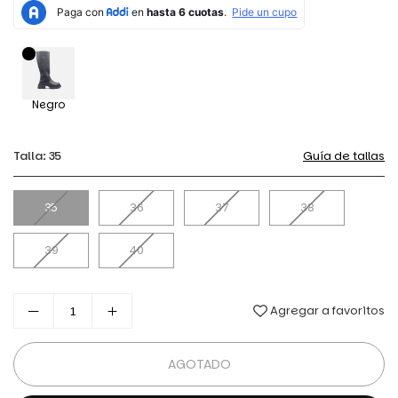
Negro
Talla:
35
Guía de tallas
35
36
37
38
39
40
Agregar a favoritos
AGOTADO