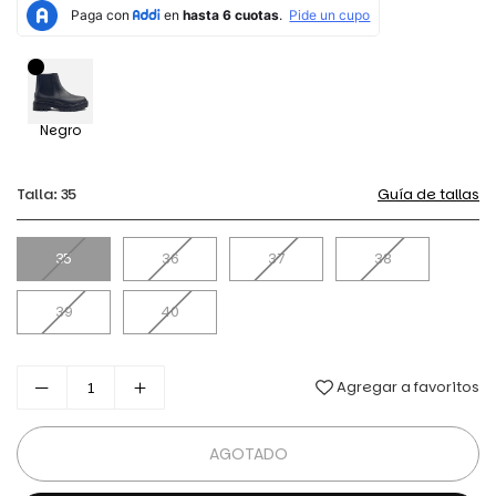
Negro
Talla:
35
Guía de tallas
35
36
37
38
39
40
Agregar a favoritos
AGOTADO