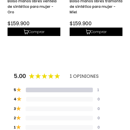
Bolso manos libres ventela
Bolso manos libres tramonta
de sintético para mujer -
de sintético para mujer -
Oro
Miel
Precio
Precio
$159.900
$159.900
habitual
habitual
Comprar
Comprar
5.00
1 OPINIONES
★
5
1
★
4
0
★
3
0
★
2
0
★
1
0