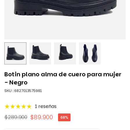
Botin plano alma de cuero para mujer
- Negro
SKU :
6827013575981
1 reseñas
$89.900
$289.900
68
%
Precio
habitual