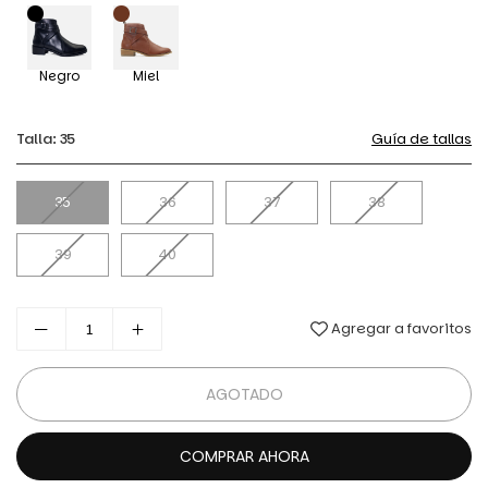
Negro
Miel
Talla:
35
Guía de tallas
35
36
37
38
39
40
Agregar a favoritos
AGOTADO
COMPRAR AHORA