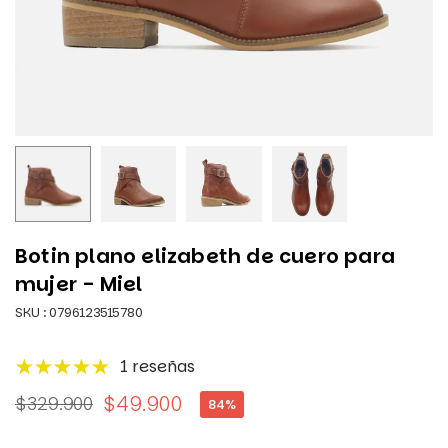
Botin plano elizabeth de cuero para
mujer - Miel
SKU :
0796123515780
1 reseñas
$49.900
$329.900
84
%
Precio
habitual