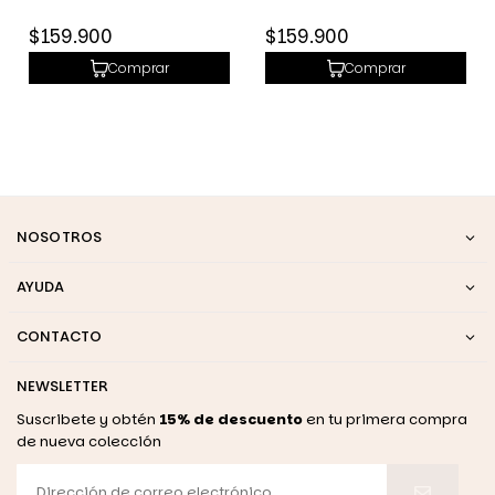
Precio
Precio
$159.900
$159.900
habitual
habitual
Comprar
Comprar
NOSOTROS
AYUDA
CONTACTO
NEWSLETTER
Suscribete y obtén
15% de descuento
en tu primera compra
de nueva colección