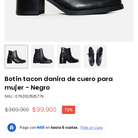
Botin tacon danira de cuero para
mujer - Negro
SKU :
0792013515779
$99.900
$369.900
72
%
Precio
habitual