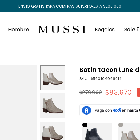
ENVÍO GRATIS PARA COMPRAS SUPERIORES A $200.000
Hombre
Regalos
Sale 
Botin tacon lune d
SKU :
6560104066011
$83.970
$279.900
Precio
habitual