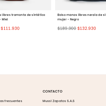
 libres tramonta de sintético
Bolso manos libres neraia de si
- Miel
mujer - Negro
Precio
$111.930
$189.900
$132.930
habitual
CONTACTO
as frecuentes
Mussi Zapatos S.A.S