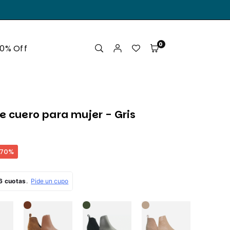
.
0
50% Off
e cuero para mujer - Gris
70
%