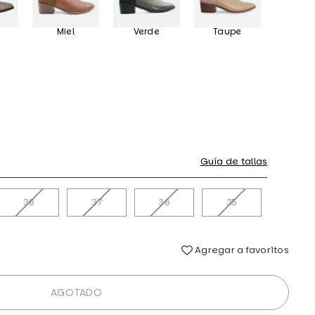
Miel
Verde
Taupe
Guía de tallas
38
37
36
35
Agregar a favoritos
AGOTADO