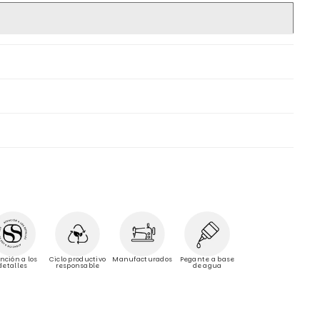
Manufacturados
nción a los
Ciclo productivo
Pegante a base
detalles
responsable
de agua