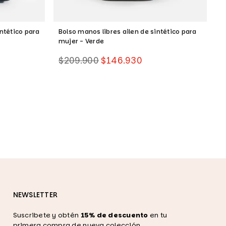
ntético para
Bolso manos libres ailen de sintético para
B
mujer - Verde
m
Precio
P
$209.900
$146.930
$
habitual
h
NEWSLETTER
Suscribete y obtén
15% de descuento
en tu
primera compra de nueva colección