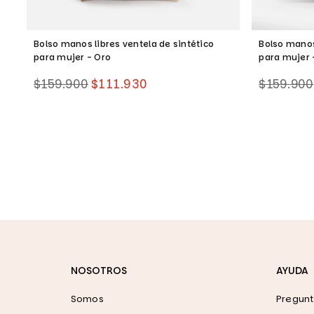
Bolso manos libres ventela de sintético
Bolso manos
para mujer - Oro
para mujer 
Precio
Precio
$159.900
$111.930
$159.900
habitual
habitual
NOSOTROS
AYUDA
Somos
Pregunt