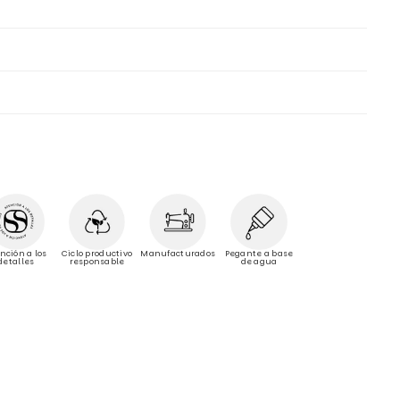
Manufacturados
nción a los
Ciclo productivo
Pegante a base
detalles
responsable
de agua