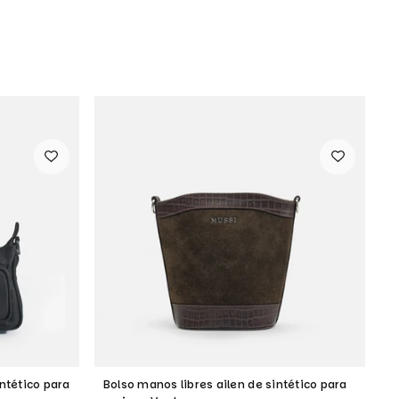
ntético para
Bolso manos libres ailen de sintético para
B