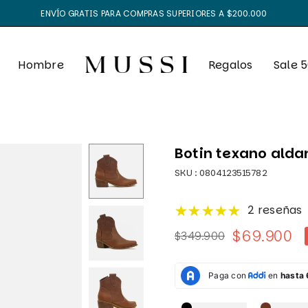
ENVÍO GRATIS PARA COMPRAS SUPERIORES A $200.000
Hombre
Regalos
Sale 
Botin texano alda
SKU :
0804123515782
2 reseñas
$69.900
$349.900
Precio
habitual