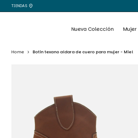
Ir
TIENDAS
directamente
al
contenido
Nueva Colección
Mujer
Home
Botin texano aldara de cuero para mujer - Miel