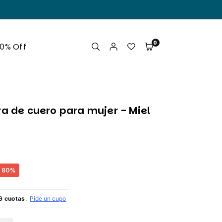
.
0
50% Off
ra de cuero para mujer - Miel
80
%