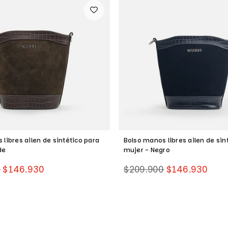
libres ailen de sintético para
Bolso manos libres ailen de sin
de
mujer - Negro
Precio
0
$146.930
$209.900
$146.930
habitual