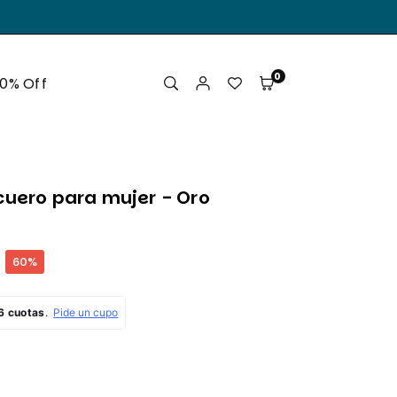
.
0
50% Off
cuero para mujer - Oro
60
%