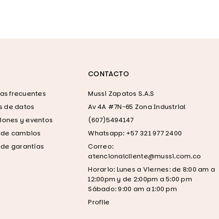
CONTACTO
as frecuentes
Mussi Zapatos S.A.S
as de datos
Av 4A #7N-65 Zona Industrial
ones y eventos
(607)5494147
a de cambios
Whatsapp: +57 321 977 2400
a de garantías
Correo:
atencionalcliente@mussi.com.co
Horario: Lunes a Viernes: de 8:00 am a
12:00pm y de 2:00pm a 5:00 pm
Sábado: 9:00 am a 1:00 pm
Profile