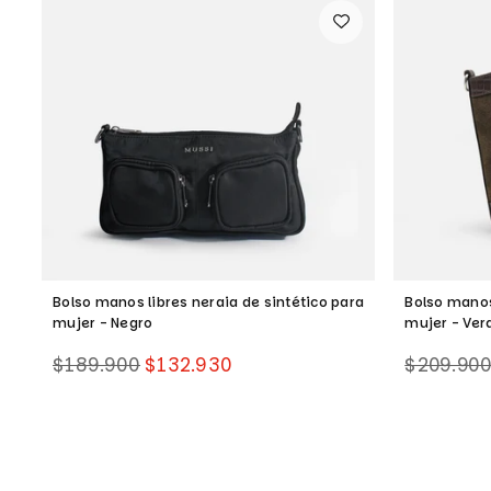
Bolso manos libres neraia de sintético para
Bolso manos 
mujer - Negro
mujer - Ver
Precio
Precio
$189.900
$132.930
$209.90
habitual
habitual