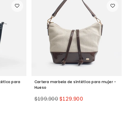
tético para
Cartera marbela de sintético para mujer -
M
Hueso
Precio
P
$199.900
$129.900
$
habitual
h