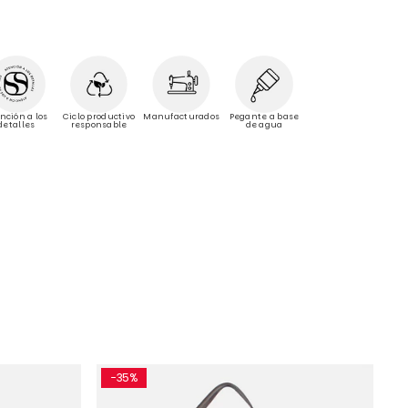
Manufacturados
nción a los
Ciclo productivo
Pegante a base
detalles
responsable
de agua
-35%