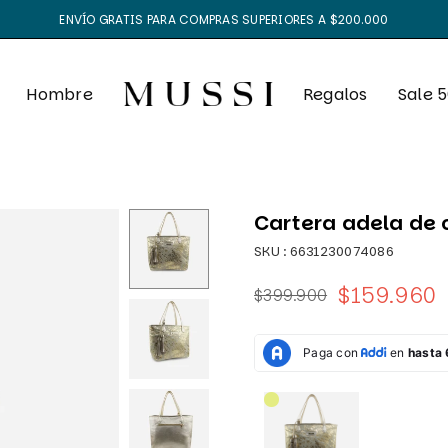
ENVÍO GRATIS PARA COMPRAS SUPERIORES A $200.000
Hombre
Regalos
Sale 
Cartera adela de 
SKU :
6631230074086
$159.960
$399.900
Precio
habitual