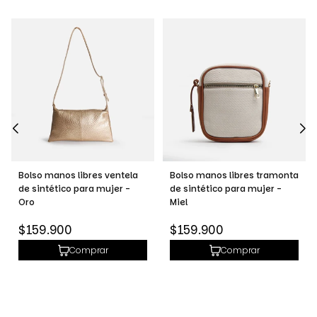
Bolso manos libres ventela
Bolso manos libres tramonta
de sintético para mujer -
de sintético para mujer -
Oro
Miel
Precio
Precio
$159.900
$159.900
habitual
habitual
Comprar
Comprar