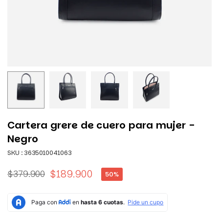
Cartera grere de cuero para mujer -
Negro
SKU :
3635010041063
$189.900
$379.900
50
%
Precio
habitual