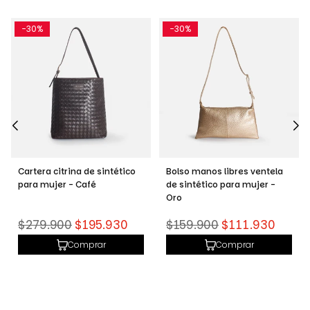
-30%
-30%
o
Bolso manos libres ventela
Bolso manos libres tramonta
de sintético para mujer -
de sintético para mujer -
Oro
Miel
Precio
Precio
$159.900
$111.930
$159.900
$111.930
habitual
habitual
Comprar
Comprar