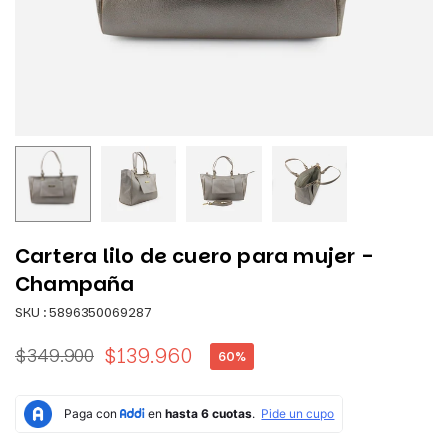
Cartera lilo de cuero para mujer -
Champaña
SKU :
5896350069287
$139.960
$349.900
60
%
Precio
habitual