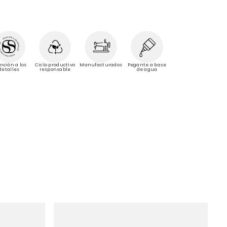
Manufacturados
nción a los
Ciclo productivo
Pegante a base
detalles
responsable
de agua