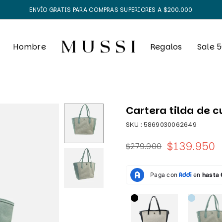
ENVÍO GRATIS PARA COMPRAS SUPERIORES A $200.000
Hombre
Regalos
Sale 
Cartera tilda de c
SKU :
5869030062649
$139.950
$279.900
Precio
habitual