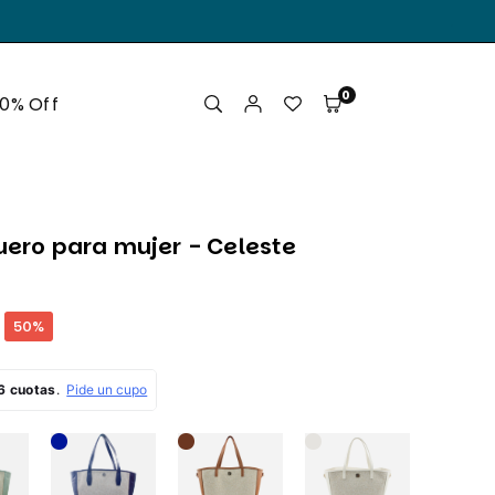
.
0
50% Off
uero para mujer - Celeste
50
%