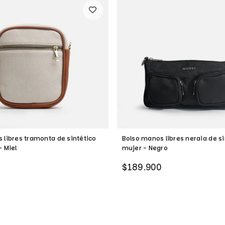
 libres tramonta de sintético
Bolso manos libres neraia de si
- Miel
mujer - Negro
Precio
$189.900
habitual