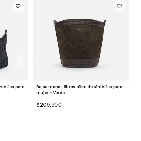
ntético para
Bolso manos libres ailen de sintético para
B
mujer - Verde
m
Precio
P
$209.900
$
habitual
h