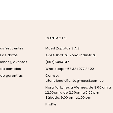
CONTACTO
as frecuentes
Mussi Zapatos S.A.S
as de datos
Av 4A #7N-65 Zona Industrial
ones y eventos
(607)5494147
a de cambios
Whatsapp: +57 321 977 2400
a de garantías
Correo:
atencionalcliente@mussi.com.co
Horario: Lunes a Viernes: de 8:00 am a
12:00pm y de 2:00pm a 5:00 pm
Sábado: 9:00 am a 1:00 pm
Profile