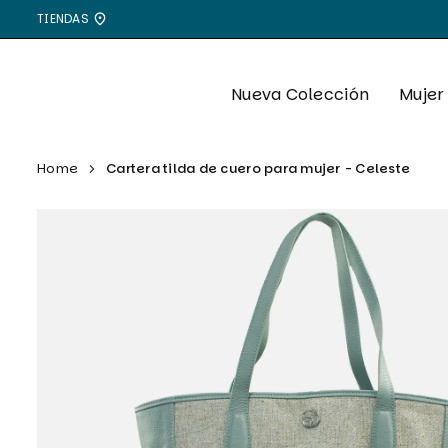
Ir
TIENDAS
directamente
al
contenido
Nueva Colección
Mujer
Home
Cartera tilda de cuero para mujer - Celeste