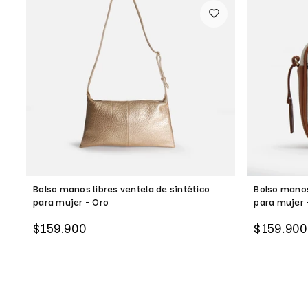
Bolso manos libres ventela de sintético
Bolso manos
para mujer - Oro
para mujer 
Precio
Precio
$159.900
$159.900
habitual
habitual