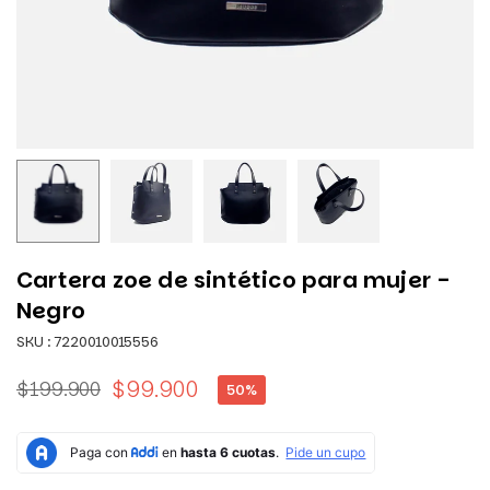
Cartera zoe de sintético para mujer -
Negro
SKU :
7220010015556
$99.900
$199.900
50
%
Precio
habitual