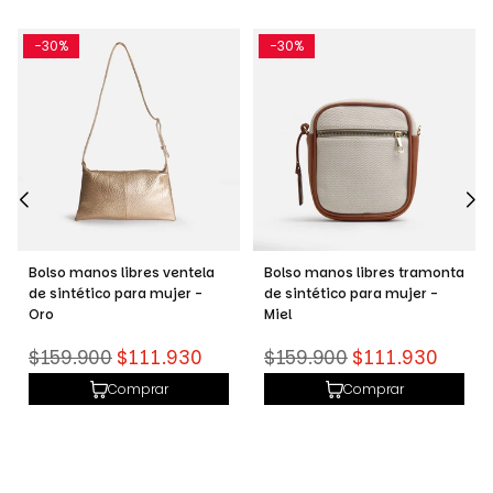
-30%
-30%
Bolso manos libres ventela
Bolso manos libres tramonta
de sintético para mujer -
de sintético para mujer -
Oro
Miel
Precio
Precio
$159.900
$111.930
$159.900
$111.930
habitual
habitual
Comprar
Comprar