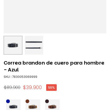
Correa brandon de cuero para hombre
- Azul
SKU :
7830053069999
$39.900
$89.900
55
%
Precio
habitual