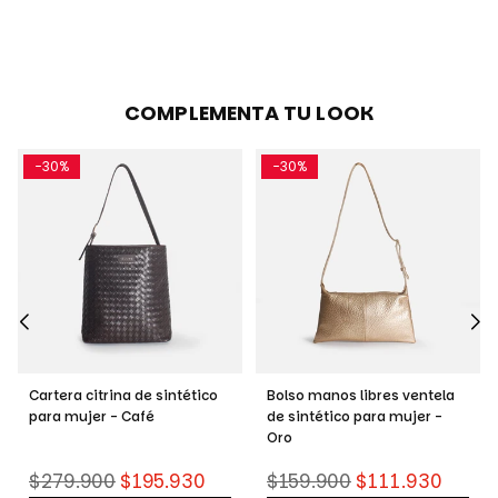
COMPLEMENTA TU LOOK
-30%
-30%
Cartera citrina de sintético
Bolso manos libres ventela
para mujer - Café
de sintético para mujer -
Oro
Precio
Precio
$279.900
$195.930
$159.900
$111.930