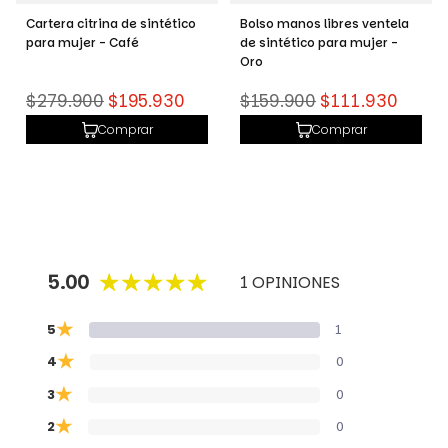
Bolso manos libres ventela
Bolso manos libres tramonta
de sintético para mujer -
de sintético para mujer -
Oro
Miel
Precio
Precio
$159.900
$111.930
$159.900
$111.930
habitual
habitual
Comprar
Comprar
5.00
1 OPINIONES
★
5
1
★
4
0
★
3
0
★
2
0