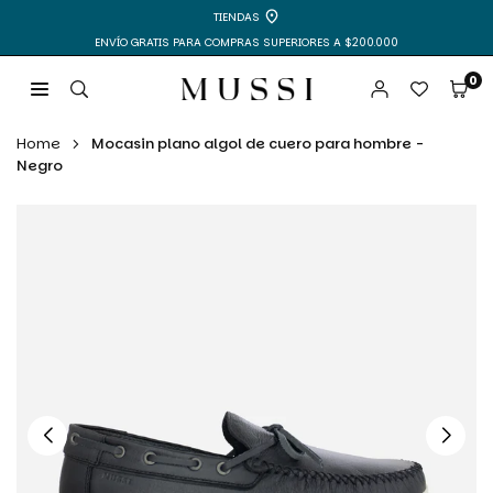
Ir
TIENDAS
directamente
ENVÍO GRATIS PARA COMPRAS SUPERIORES A $200.000
al
contenido
0
MUSSI
|
Home
Mocasin plano algol de cuero para hombre -
ZAPATOS
Negro
Y
BOLSOS
PARA
MUJER
Y
HOMBRE