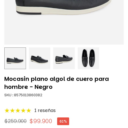
Mocasin plano algol de cuero para
hombre - Negro
SKU :
8575013860382
1 reseñas
$99.900
$259.900
61
%
Precio