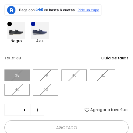
habitual
Negro
Azul
Talla:
38
Guía de tallas
38
39
40
41
42
43
Agregar a favoritos
AGOTADO