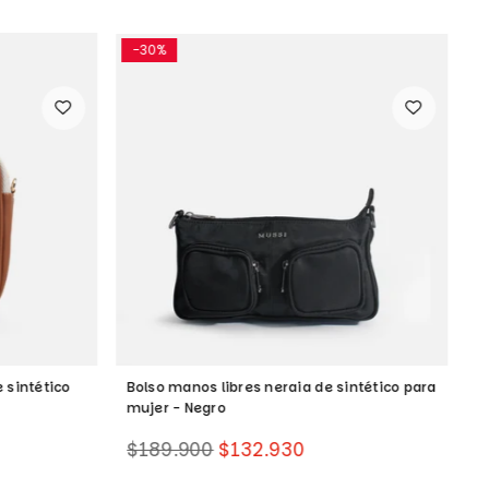
-30%
 sintético
Bolso manos libres neraia de sintético para
B
mujer - Negro
m
Precio
P
$189.900
$132.930
$
habitual
h