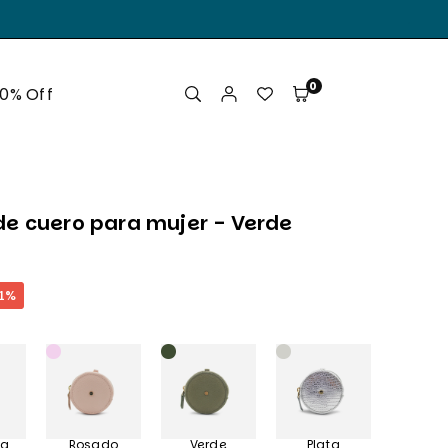
.
0
50% Off
e cuero para mujer - Verde
1
%
sa
Rosado
Verde
Plata