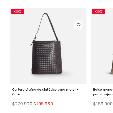
-30%
-30%
Cartera citrina de sintético para mujer -
Bolso manos
Café
para mujer 
Precio
Precio
$279.900
$195.930
$159.900
habitual
habitual