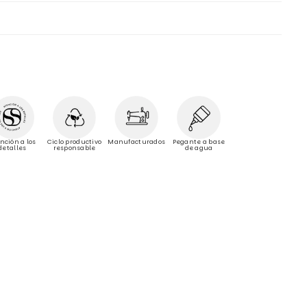
Manufacturados
nción a los
Ciclo productivo
Pegante a base
detalles
responsable
de agua