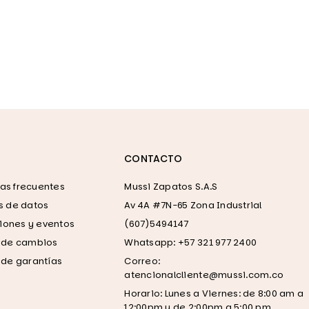
CONTACTO
as frecuentes
Mussi Zapatos S.A.S
as de datos
Av 4A #7N-65 Zona Industrial
ones y eventos
(607)5494147
a de cambios
Whatsapp: +57 321 977 2400
a de garantías
Correo:
atencionalcliente@mussi.com.co
Horario: Lunes a Viernes: de 8:00 am a
12:00pm y de 2:00pm a 5:00 pm