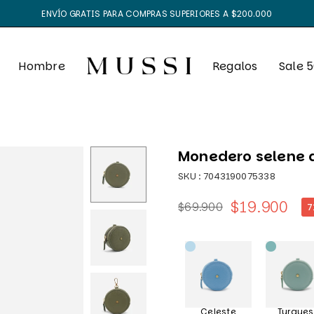
ENVÍO GRATIS PARA COMPRAS SUPERIORES A $200.000
Hombre
Regalos
Sale 
Monedero selene d
SKU :
7043190075338
$19.900
$69.900
7
Precio
habitual
Celeste
Turque