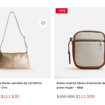
-30%
 libres ventela de sintético
Bolso manos libres tramonta de
- Oro
para mujer - Miel
Precio
$111.930
$159.900
$111.930
habitual