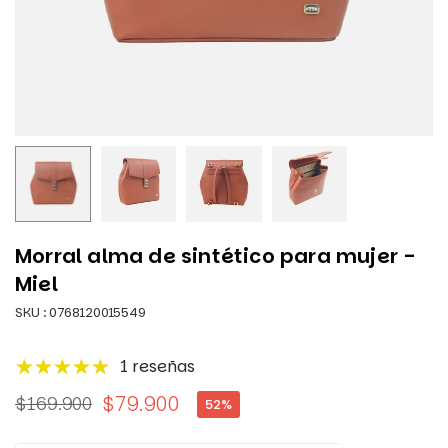
Morral alma de sintético para mujer -
Miel
SKU :
0768120015549
1 reseñas
$79.900
$169.900
52
%
Precio
habitual