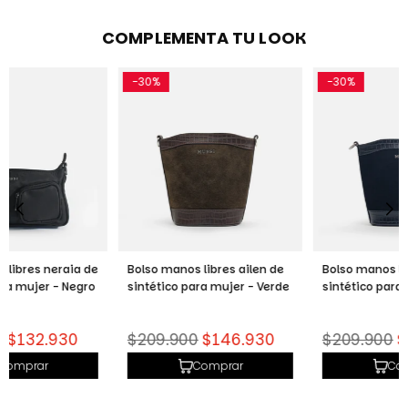
COMPLEMENTA TU LOOK
-30%
-30%
Bolso manos libres ailen de
Bolso manos libres ailen de
sintético para mujer - Verde
sintético para mujer - Negro
Precio
Precio
$209.900
$146.930
$209.900
$146.930
habitual
habitual
Comprar
Comprar