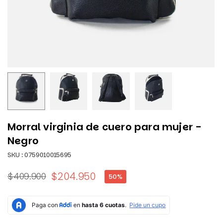
Morral virginia de cuero para mujer -
Negro
SKU :
0759010015695
$204.950
$409.900
50
%
Precio
habitual