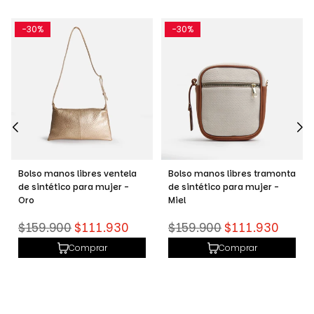
-30%
-30%
Bolso manos libres ventela
Bolso manos libres tramonta
de sintético para mujer -
de sintético para mujer -
Oro
Miel
Precio
Precio
$159.900
$111.930
$159.900
$111.930
habitual
habitual
Comprar
Comprar