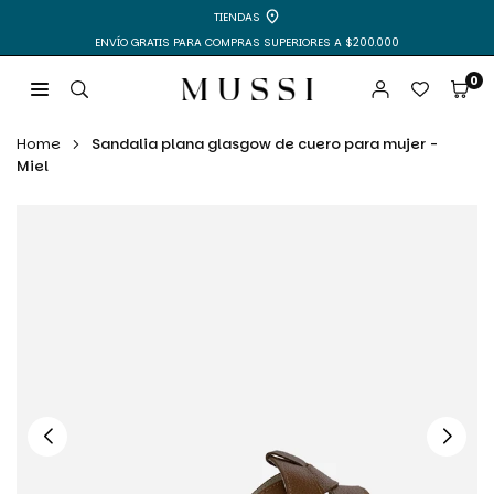
Ir
TIENDAS
directamente
ENVÍO GRATIS PARA COMPRAS SUPERIORES A $200.000
al
contenido
0
MUSSI
|
Home
Sandalia plana glasgow de cuero para mujer -
ZAPATOS
Miel
Y
BOLSOS
PARA
MUJER
Y
HOMBRE