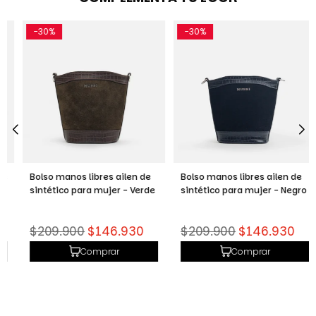
-30%
-30%
Bolso manos libres ailen de
Bolso manos libres ailen de
sintético para mujer - Verde
sintético para mujer - Negro
Precio
Precio
$209.900
$146.930
$209.900
$146.930
habitual
habitual
Comprar
Comprar