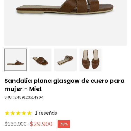
Sandalia plana glasgow de cuero para
mujer - Miel
SKU :
2489123514904
1 reseñas
$29.900
$139.900
78
%
Precio