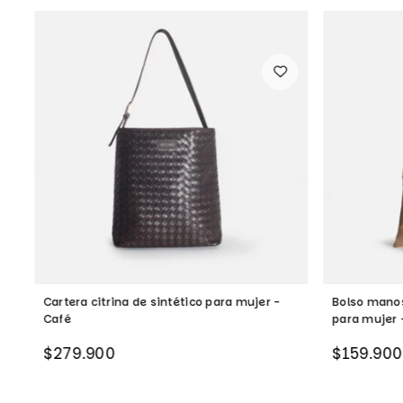
Cartera citrina de sintético para mujer -
Bolso manos
Café
para mujer 
Precio
Precio
$279.900
$159.900
habitual
habitual