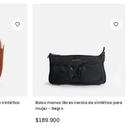
 sintético
Bolso manos libres neraia de sintético para
B
mujer - Negro
m
Precio
P
$189.900
$
habitual
h