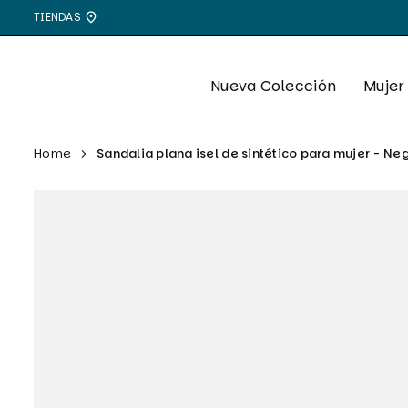
Ir
TIENDAS
directamente
al
contenido
Nueva Colección
Mujer
Home
Sandalia plana isel de sintético para mujer - Ne