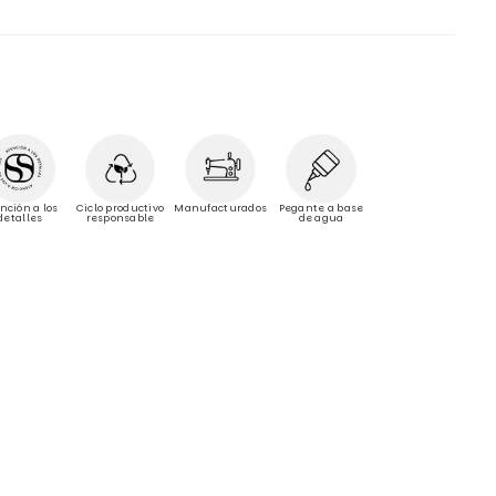
Manufacturados
nción a los
Ciclo productivo
Pegante a base
detalles
responsable
de agua