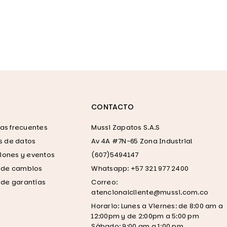
CONTACTO
as frecuentes
Mussi Zapatos S.A.S
as de datos
Av 4A #7N-65 Zona Industrial
ones y eventos
(607)5494147
a de cambios
Whatsapp: +57 321 977 2400
a de garantías
Correo:
atencionalcliente@mussi.com.co
Horario: Lunes a Viernes: de 8:00 am a
12:00pm y de 2:00pm a 5:00 pm
Sábado: 9:00 am a 1:00 pm