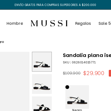
ENVÍO GRATIS PARA COMPRAS SUPERIORES A $200.000
Hombre
Regalos
Sale 
gro
Sandalia plana ise
SKU :
0626014015771
$29.900
$109.900
Precio
habitual
Negro