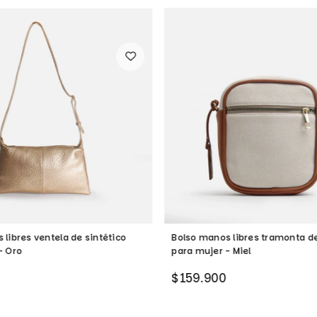
 libres ventela de sintético
Bolso manos libres tramonta de
- Oro
para mujer - Miel
Precio
$159.900
habitual