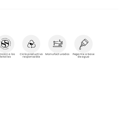
Manufacturados
nción a los
Ciclo productivo
Pegante a base
detalles
responsable
de agua