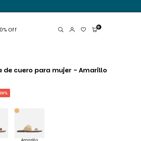
.
0
50% Off
a de cuero para mujer - Amarillo
86
%
Amarillo