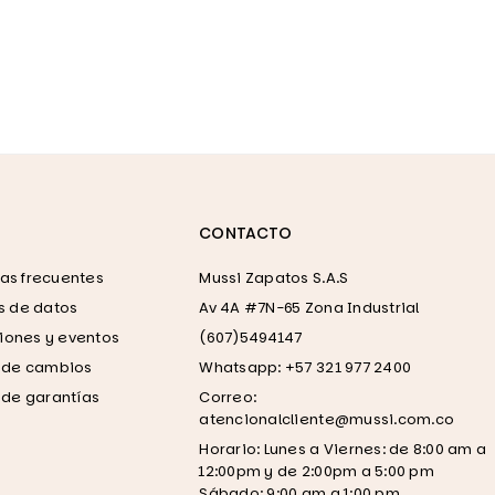
CONTACTO
as frecuentes
Mussi Zapatos S.A.S
as de datos
Av 4A #7N-65 Zona Industrial
ones y eventos
(607)5494147
a de cambios
Whatsapp: +57 321 977 2400
a de garantías
Correo:
atencionalcliente@mussi.com.co
Horario: Lunes a Viernes: de 8:00 am a
12:00pm y de 2:00pm a 5:00 pm
Sábado: 9:00 am a 1:00 pm