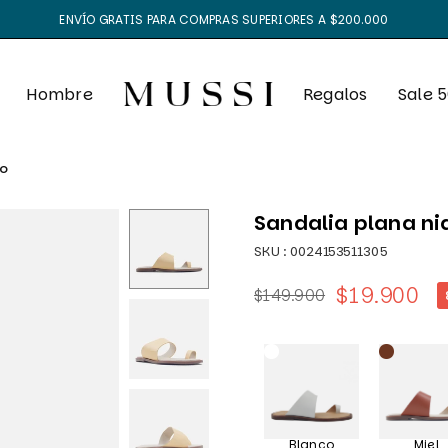
ENVÍO GRATIS PARA COMPRAS SUPERIORES A $200.000
Hombre
Regalos
Sale 
lo
Sandalia plana ni
SKU :
0024153511305
$19.900
$149.900
Precio
habitual
Blanco
Miel