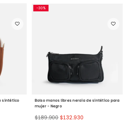
-30%
 sintético
Bolso manos libres neraia de sintético para
B
mujer - Negro
m
Precio
P
$189.900
$132.930
$
habitual
h