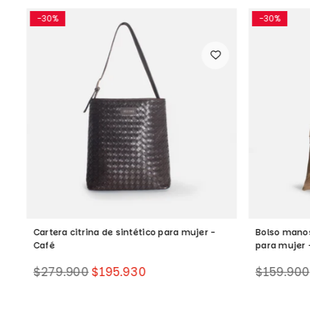
-30%
-30%
Cartera citrina de sintético para mujer -
Bolso manos
Café
para mujer 
Precio
Precio
$279.900
$195.930
$159.900
habitual
habitual