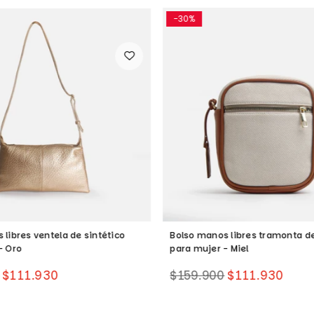
-30%
 libres ventela de sintético
Bolso manos libres tramonta de
- Oro
para mujer - Miel
Precio
$111.930
$159.900
$111.930
habitual