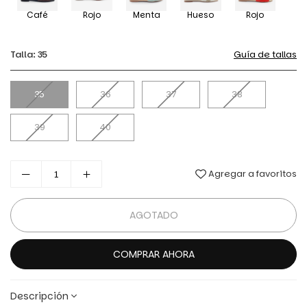
Café
Rojo
Menta
Hueso
Rojo
Talla:
35
Guía de tallas
35
36
37
38
39
40
Agregar a favoritos
AGOTADO
COMPRAR AHORA
Descripción