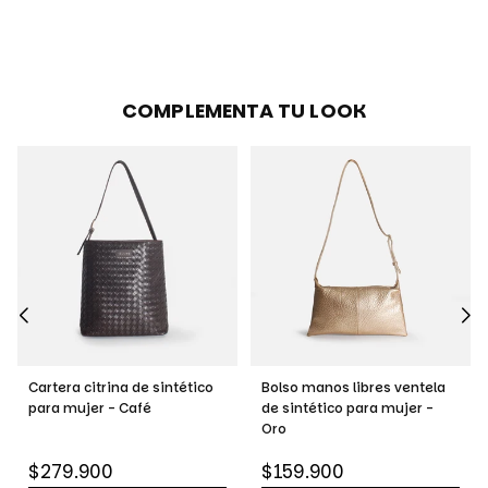
COMPLEMENTA TU LOOK
Cartera citrina de sintético
Bolso manos libres ventela
para mujer - Café
de sintético para mujer -
Oro
Precio
Precio
$279.900
$159.900