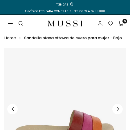
Ir
TIENDAS
directamente
ENVÍO GRATIS PARA COMPRAS SUPERIORES A $200.000
al
contenido
0
MUSSI
|
Home
Sandalia plana ottawa de cuero para mujer - Rojo
ZAPATOS
Y
BOLSOS
PARA
MUJER
Y
HOMBRE