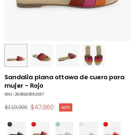
Sandalia plana ottawa de cuero para
mujer - Rojo
SKU :
2545163552167
$47.960
$119.900
60
%
Precio
habitual