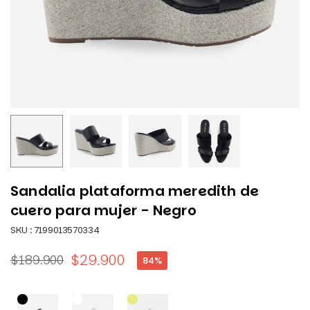
Sandalia plataforma meredith de
cuero para mujer - Negro
SKU :
7199013570334
$29.900
$189.900
84
%
Precio
habitual