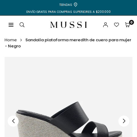
Ir
TIENDAS
directamente
ENVÍO GRATIS PARA COMPRAS SUPERIORES A $200.000
al
contenido
0
MUSSI
|
Home
Sandalia plataforma meredith de cuero para mujer
ZAPATOS
- Negro
Y
BOLSOS
PARA
MUJER
Y
HOMBRE