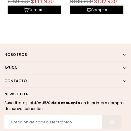
Precio
Precio
$159.900
$111.930
$189.900
$132.930
habitual
habitual
Comprar
Comprar
NOSOTROS
AYUDA
CONTACTO
NEWSLETTER
Suscribete y obtén
15% de descuento
en tu primera compra
de nueva colección