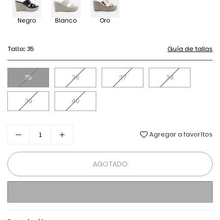
Negro
Blanco
Oro
Talla:
35
Guía de tallas
35
36
37
38
39
40
Agregar a favoritos
AGOTADO