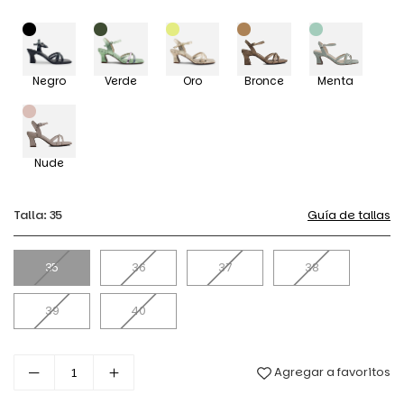
habitual
Negro
Verde
Oro
Bronce
Menta
Nude
Talla:
35
Guía de tallas
35
36
37
38
39
40
Agregar a favoritos