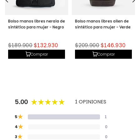
Bolso manos libres neraia de
Bolso manos libres ailen de
sintético para mujer - Negro
sintético para mujer - Verde
Precio
Precio
$189.900
$132.930
$209.900
$146.930
habitual
habitual
Comprar
Comprar
5.00
1 OPINIONES
★
5
1
★
4
0
★
3
0