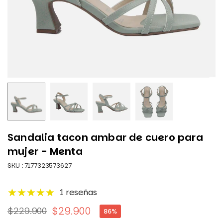
Sandalia tacon ambar de cuero para
mujer - Menta
SKU :
7177323573627
1 reseñas
$29.900
$229.900
86
%
Precio