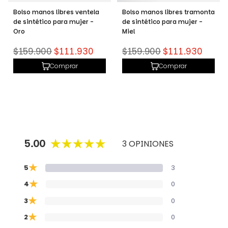
Bolso manos libres ventela
Bolso manos libres tramonta
de sintético para mujer -
de sintético para mujer -
Oro
Miel
Precio
Precio
$159.900
$111.930
$159.900
$111.930
habitual
habitual
Comprar
Comprar
5.00
3 OPINIONES
★
5
3
★
4
0
★
3
0
★
2
0