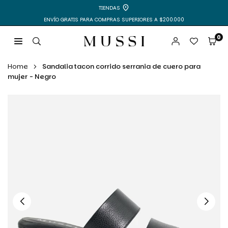
Ir
TIENDAS
directamente
ENVÍO GRATIS PARA COMPRAS SUPERIORES A $200.000
al
contenido
0
MUSSI
|
Home
Sandalia tacon corrido serrania de cuero para
ZAPATOS
mujer - Negro
Y
BOLSOS
PARA
MUJER
Y
HOMBRE