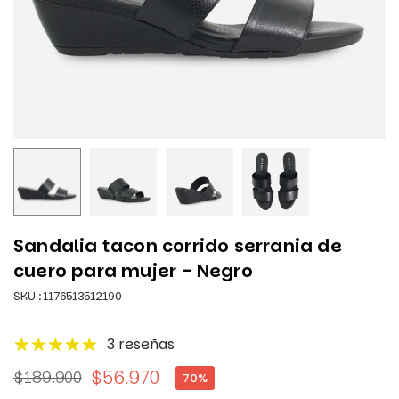
Sandalia tacon corrido serrania de
cuero para mujer - Negro
SKU :
1176513512190
3 reseñas
$56.970
$189.900
70
%
Precio