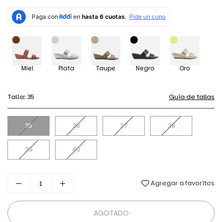
habitual
Miel
Plata
Taupe
Negro
Oro
Talla:
35
Guía de tallas
35
36
37
38
39
40
Agregar a favoritos
AGOTADO