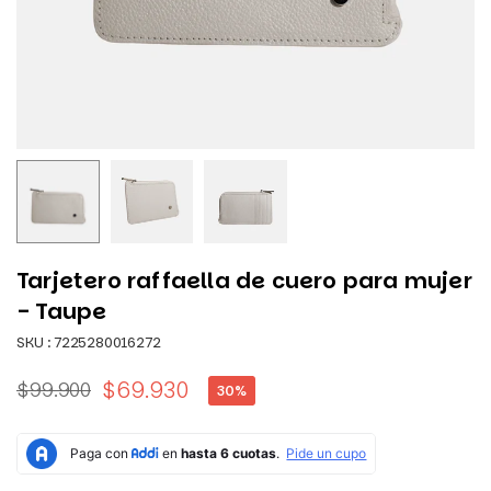
Tarjetero raffaella de cuero para mujer
- Taupe
SKU :
7225280016272
$69.930
$99.900
30
%
Precio
habitual