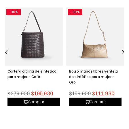
-30%
-30%
-
Cartera citrina de sintético
Bolso manos libres ventela
Bo
para mujer - Café
de sintético para mujer -
de
Oro
Mi
Precio
Precio
Pr
$279.900
$195.930
$159.900
$111.930
$
habitual
habitual
ha
Comprar
Comprar