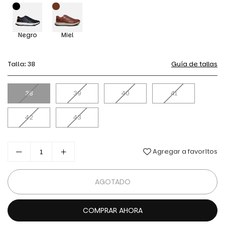
Negro
Miel
Talla:
38
Guía de tallas
38
39
40
41
42
43
Agregar a favoritos
AGOTADO
COMPRAR AHORA