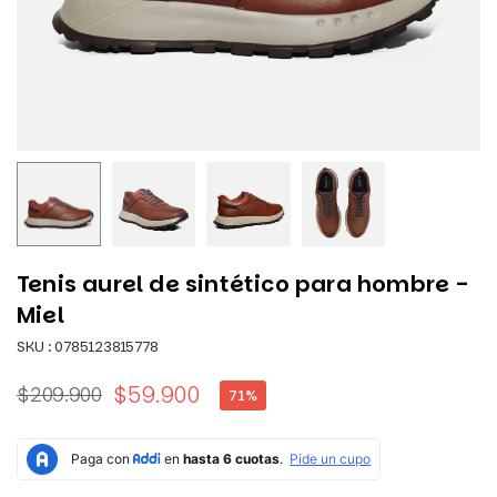
Tenis aurel de sintético para hombre -
Miel
SKU :
0785123815778
$59.900
$209.900
71
%
Precio
habitual