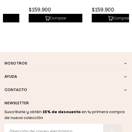
Precio
Precio
$159.900
$159.900
habitual
habitual
Comprar
Comprar
NOSOTROS
AYUDA
CONTACTO
NEWSLETTER
Suscribete y obtén
15% de descuento
en tu primera compra
de nueva colección