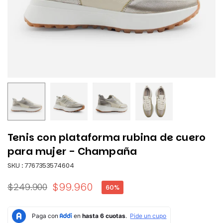
Tenis con plataforma rubina de cuero
para mujer - Champaña
SKU :
7767353574604
$99.960
$249.900
60
%
Precio
habitual