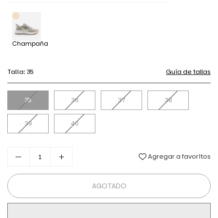
Champaña
Talla:
35
Guía de tallas
35
36
37
38
39
40
Agregar a favoritos
AGOTADO