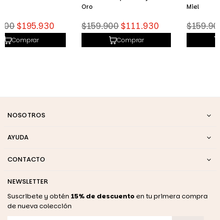
Oro
Miel
Precio
Precio
$159.900
$111.930
$159.900
$111.930
habitual
habitual
Comprar
Comprar
NOSOTROS
AYUDA
CONTACTO
NEWSLETTER
Suscribete y obtén
15% de descuento
en tu primera compra
de nueva colección