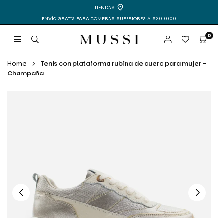
Ir
TIENDAS
directamente
ENVÍO GRATIS PARA COMPRAS SUPERIORES A $200.000
al
contenido
0
MUSSI
|
Home
Tenis con plataforma rubina de cuero para mujer -
ZAPATOS
Champaña
Y
BOLSOS
PARA
MUJER
Y
HOMBRE