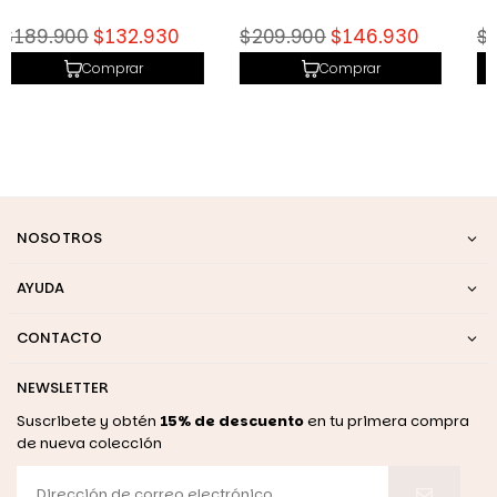
Precio
Precio
$209.900
$146.930
$209.900
$146.930
habitual
habitual
Comprar
Comprar
NOSOTROS
AYUDA
CONTACTO
NEWSLETTER
Suscribete y obtén
15% de descuento
en tu primera compra
de nueva colección