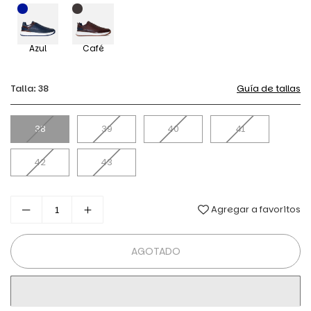
Azul
Café
Talla:
38
Guía de tallas
38
39
40
41
42
43
Agregar a favoritos
AGOTADO