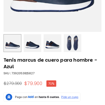
Tenis marcus de cuero para hombre -
Azul
SKU :
7392053815827
$79.900
$279.900
71
%
Precio
habitual