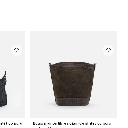
ntético para
Bolso manos libres ailen de sintético para
B