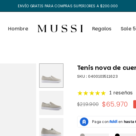
ENVÍO GRATIS PARA COMPRAS SUPERIORES A $200.000
Hombre
Regalos
Sale 
Tenis nova de cuer
SKU :
0400103511623
1 reseñas
$65.970
$219.900
Precio
habitual