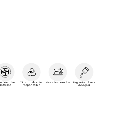
Manufacturados
nción a los
Ciclo productivo
Pegante a base
detalles
responsable
de agua