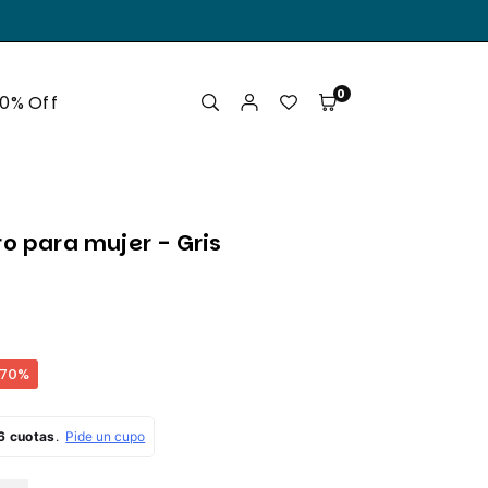
.
0
50% Off
o para mujer - Gris
70
%