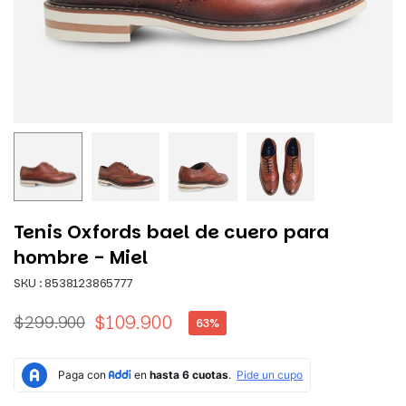
Tenis Oxfords bael de cuero para
hombre - Miel
SKU :
8538123865777
$109.900
$299.900
63
%
Precio
habitual