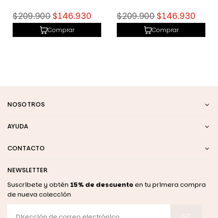
Precio
Precio
$209.900
$146.930
$209.900
$146.930
habitual
habitual
Comprar
Comprar
NOSOTROS
AYUDA
CONTACTO
NEWSLETTER
Suscribete y obtén
15% de descuento
en tu primera compra
de nueva colección