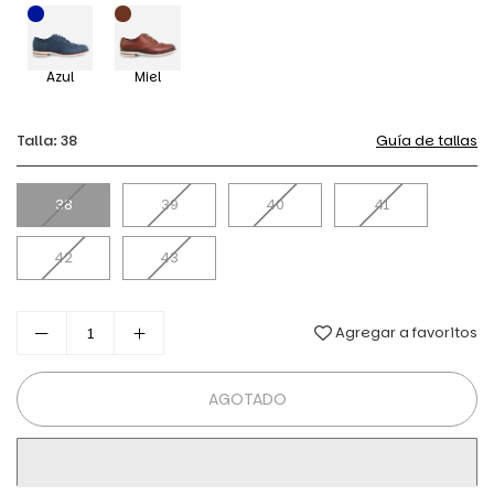
Azul
Miel
Talla:
38
Guía de tallas
38
39
40
41
42
43
Agregar a favoritos
AGOTADO