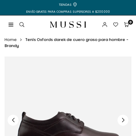
Ir
TIENDAS
directamente
ENVÍO GRATIS PARA COMPRAS SUPERIORES A $200.000
al
contenido
0
MUSSI
|
Home
Tenis Oxfords darek de cuero graso para hombre -
ZAPATOS
Brandy
Y
BOLSOS
PARA
MUJER
Y
HOMBRE