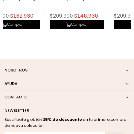
Precio
Precio
$209.900
$146.930
$209.900
$146.930
habitual
habitual
Comprar
Comprar
NOSOTROS
AYUDA
CONTACTO
NEWSLETTER
Suscribete y obtén
15% de descuento
en tu primera compra
de nueva colección