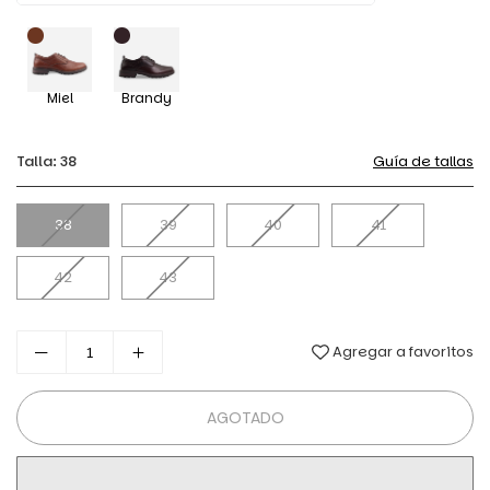
Miel
Brandy
Talla:
38
Guía de tallas
38
39
40
41
42
43
Agregar a favoritos
AGOTADO