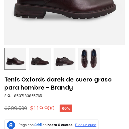
Tenis Oxfords darek de cuero graso
para hombre - Brandy
SKU :
8537183865765
$119.900
$299.900
60
%
Precio
habitual