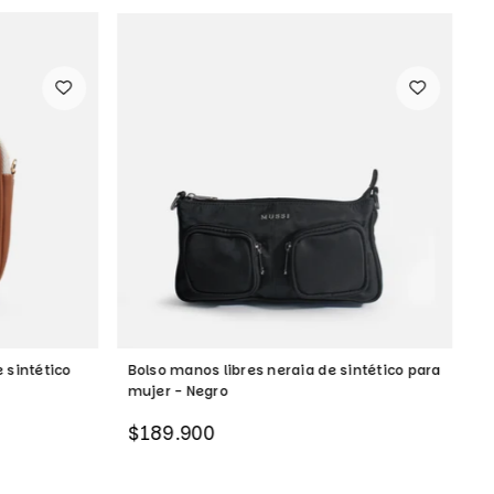
 sintético
Bolso manos libres neraia de sintético para
B
mujer - Negro
m
Precio
P
$189.900
$
habitual
h