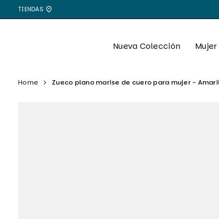
Ir
TIENDAS
directamente
al
contenido
Nueva Colección
Mujer
Home
Zueco plano marise de cuero para mujer - Amari