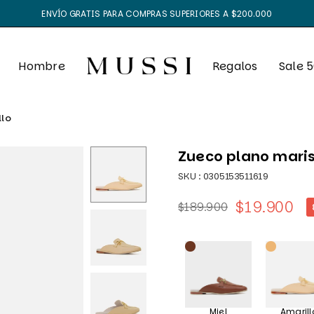
ENVÍO GRATIS PARA COMPRAS SUPERIORES A $200.000
Hombre
Regalos
Sale 
llo
Zueco plano maris
SKU :
0305153511619
$19.900
$189.900
Precio
habitual
Miel
Amarill