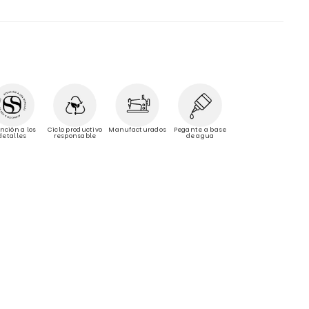
Manufacturados
nción a los
Ciclo productivo
Pegante a base
detalles
responsable
de agua