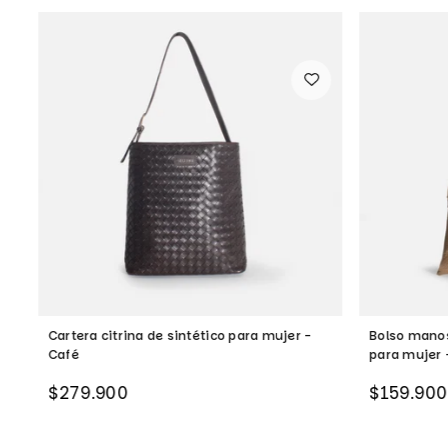
Cartera citrina de sintético para mujer -
Bolso manos
Café
para mujer 
Precio
Precio
$279.900
$159.900
habitual
habitual