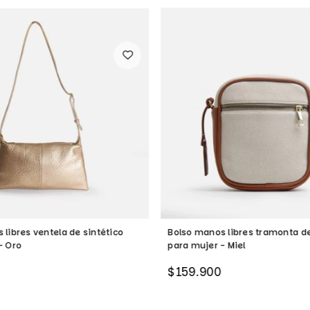
 libres ventela de sintético
Bolso manos libres tramonta de
- Oro
para mujer - Miel
Precio
$159.900
habitual