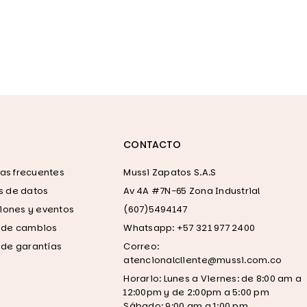
CONTACTO
as frecuentes
Mussi Zapatos S.A.S
as de datos
Av 4A #7N-65 Zona Industrial
ones y eventos
(607)5494147
a de cambios
Whatsapp: +57 321 977 2400
a de garantías
Correo:
atencionalcliente@mussi.com.co
Horario: Lunes a Viernes: de 8:00 am a
12:00pm y de 2:00pm a 5:00 pm
Sábado: 9:00 am a 1:00 pm