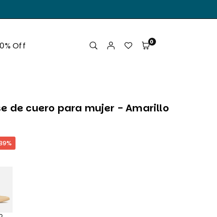
.
0
50% Off
e de cuero para mujer - Amarillo
89
%
o